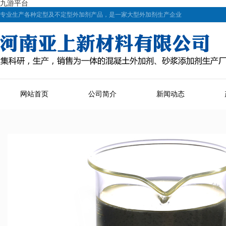
九游平台
专业生产各种定型及不定型外加剂产品，是一家大型外加剂生产企业
网站首页
公司简介
新闻动态
人才招聘
联系我们