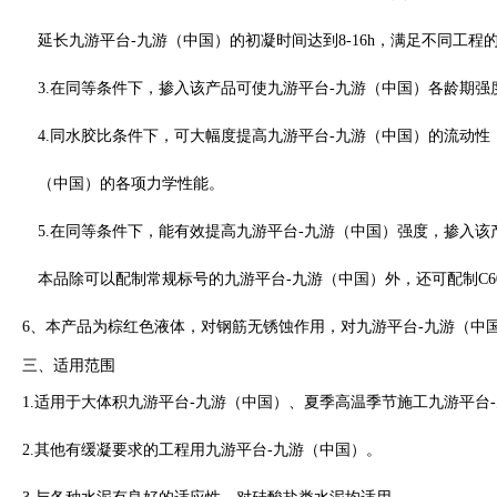
延长九游平台-九游（中国）的初凝时间达到8-16h，满足不同工程
3.在同等条件下，掺入该产品可使九游平台-九游（中国）各龄期强度提
4.同水胶比条件下，可大幅度提高九游平台-九游（中国）的流动
（中国）的各项力学性能。
5.在同等条件下，能有效提高九游平台-九游（中国）强度，掺入该
本品除可以配制常规标号的九游平台-九游（中国）外，还可配制C6
6、本产品为棕红色液体，对钢筋无锈蚀作用，对九游平台-九游（中
三、适用范围
1.适用于大体积九游平台-九游（中国）、夏季高温季节施工九游平台
2.其他有缓凝要求的工程用九游平台-九游（中国）。