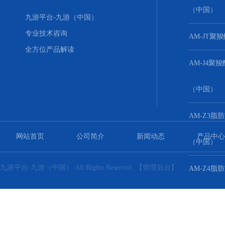
（中国）
九游平台-九游（中国）
专业技术咨询
AM-JT聚
全方位产品解读
AM-J4聚
（中国）
AM-Z3脂
网站首页
公司简介
新闻动态
产品中心
（中国）
九游平台-九游（中国） All Rights Reserved.
【管理后台】
AM-Z4脂
（中国）