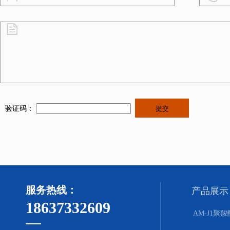
验证码：
服务热线：
产品展示
18637332609
AM-J1聚