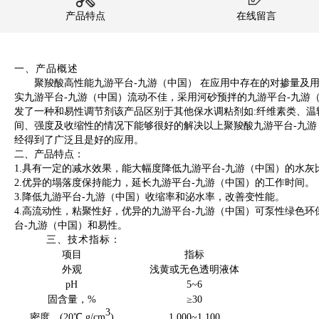
产品特点
在线留言
一、
产品
概述
聚羧酸高性能九游平台-九游（中国） 在应用中存在的对掺量及
实九游平台-九游（中国）流动不佳，采用河砂预拌的九游平台-九游
发了一种和易性调节剂该产品区别于其他保水调粘剂如
:纤维素类、
间、强度及收缩性的情况下能够很好的解决以上聚羧酸九游平台-九游
经得到了广泛且是好的应用
。
二、
产品特点：
1.
具有
一定
的减水效果，能大幅度降低九游平台-九游（中国）的水灰
2.
优异的
塌落度
保持能力，延长九游平台-九游（中国）的工作时间。
3.
降低九游平台-九游（中国）收缩率和泌水率，改善变性能。
4.
高流动性，粘聚性好，优异的九游平台-九游（中国）可泵性
绿色环
台-九游（中国）和易性。
三、
技术指标：
项目
指标
外观
浅黄或无色透明液体
pH
5~6
固含量，%
≥30
3
密度，(20℃,g/cm
)
1.000~1.100