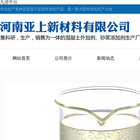
九游平台
专业生产各种定型及不定型外加剂产品，是一家大型外加剂生产企业
网站首页
公司简介
新闻动态
人才招聘
联系我们